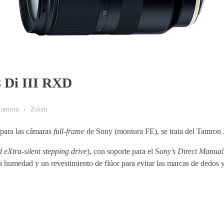
 Di III RXD
Tamron
Zoom
para las cámaras
full-frame
de Sony (montura FE), se trata del Tamro
 eXtra-silent stepping drive
), con soporte para el S
ony’s Direct Manual
humedad y un revestimiento de flúor para evitar las marcas de dedos y 