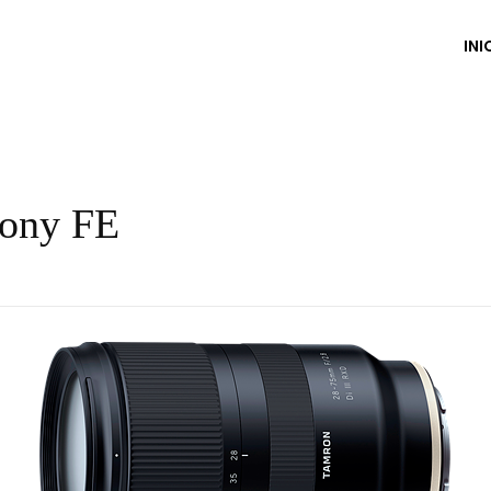
INI
Sony FE