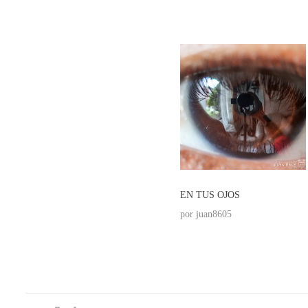
SOL
EN TUS OJOS
por
juan8605
por
juan8605