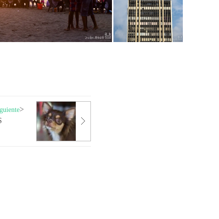
guiente
S