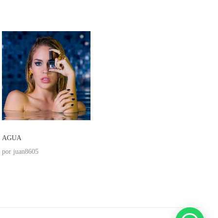
AGUA
BOCADITOS SALUDABLES
ME
por
juan8605
por
juan8605
por