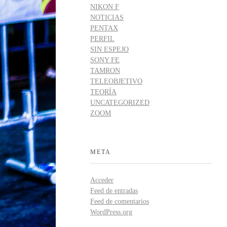
NIKON F
NOTICIAS
PENTAX
PERFIL
SIN ESPEJO
SONY FE
TAMRON
TELEOBJETIVO
TEORÍA
UNCATEGORIZED
ZOOM
META
Acceder
Feed de entradas
Feed de comentarios
WordPress.org