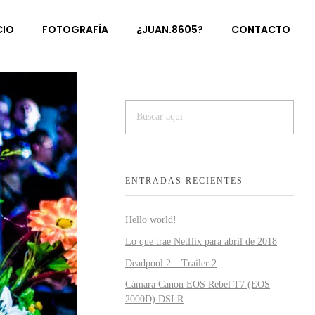
CIO
FOTOGRAFÍA
¿JUAN.8605?
CONTACTO
ENTRADAS RECIENTES
Hello world!
Lo que trae Netflix para abril de 2018
Deadpool 2 – Trailer 2
Cámara Canon EOS Rebel T7 (EOS
2000D) DSLR